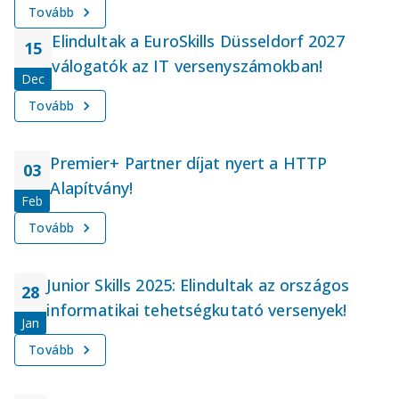
Tovább
Elindultak a EuroSkills Düsseldorf 2027
15
válogatók az IT versenyszámokban!
Dec
Tovább
Premier+ Partner díjat nyert a HTTP
03
Alapítvány!
Feb
Tovább
Junior Skills 2025: Elindultak az országos
28
informatikai tehetségkutató versenyek!
Jan
Tovább