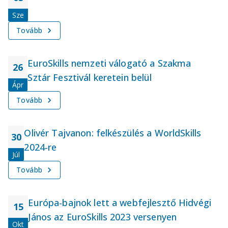
Sze
Tovább
EuroSkills nemzeti válogató a Szakma
26
Sztár Fesztivál keretein belül
Ápr
Tovább
Olivér Tajvanon: felkészülés a WorldSkills
30
2024-re
Júl
Tovább
Európa-bajnok lett a webfejlesztő Hidvégi
15
János az EuroSkills 2023 versenyen
Okt