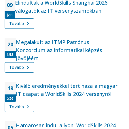
Elindultak a WorldSkills Shanghai 2026
09
válogatók az IT versenyszámokban!
Jan
Tovább
Megalakult az ITMP Patrónus
20
Konzorcium az informatikai képzés
Okt
jövőjéért
Tovább
Kiváló eredményekkel tért haza a magyar
19
IT csapat a WorldSkills 2024 versenyről
Sze
Tovább
Hamarosan indul a lyoni WorldSkills 2024
05