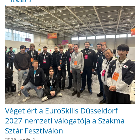
Tovább
Véget ért a EuroSkills Düsseldorf
2027 nemzeti válogatója a Szakma
Sztár Fesztiválon
2026. április 1.