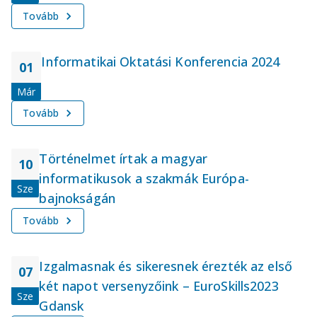
Tovább
Informatikai Oktatási Konferencia 2024
01
Már
Tovább
Történelmet írtak a magyar
10
informatikusok a szakmák Európa-
Sze
bajnokságán
Tovább
Izgalmasnak és sikeresnek érezték az első
07
két napot versenyzőink – EuroSkills2023
Sze
Gdansk