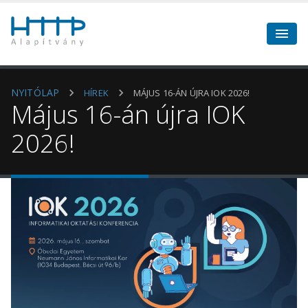
NYITÓLAP
HÍREK
MÁJUS 16-ÁN ÚJRA IOK 2026!
Május 16-án újra IOK
2026!