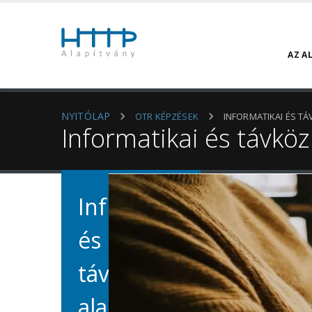
AZ A
NYITÓLAP
OTR KÉPZÉSEK
INFORMATIKAI ÉS TÁV
Informatikai és távközl
Informatikai
és
távközlési
alapok