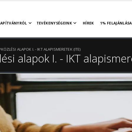
LAPÍTVÁNYRÓL
TEVÉKENYSÉGEINK
HÍREK
1% FELAJÁNLÁSA
KÖZLÉSI ALAPOK I. - IKT ALAPISMERETEK (ITE)
ési alapok I. - IKT alapismer