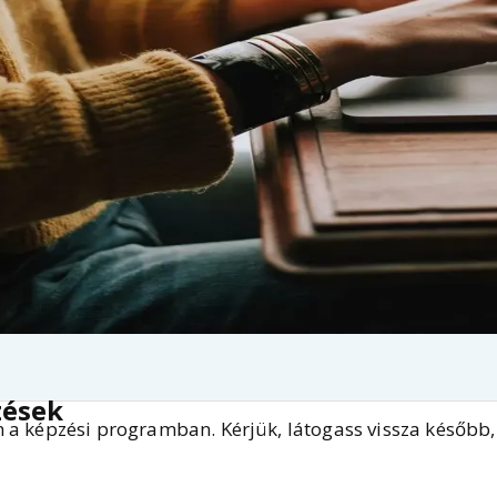
zések
a képzési programban. Kérjük, látogass vissza később, v