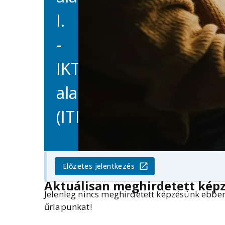
I.
-
IKT
alapismeretek
(ITE)
Előzetes jelentkezés
Aktuálisan meghirdetett kép
Jelenleg nincs meghirdetett képzésünk ebben 
űrlapunkat!